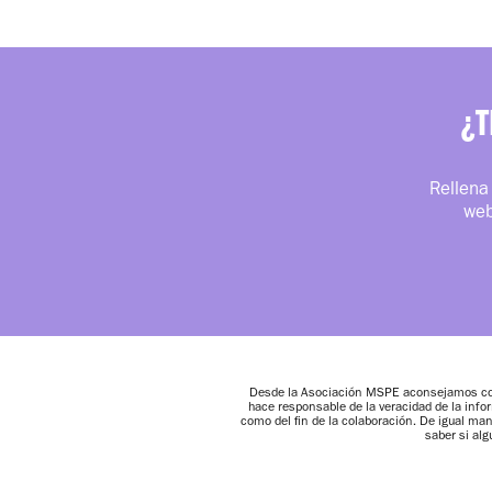
¿T
Rellena 
web
Desde la Asociación MSPE aconsejamos conf
hace responsable de la veracidad de la info
como del fin de la colaboración. De igual m
saber si al