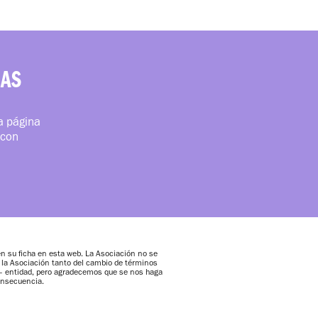
RAS
ra página
 con
 su ficha en esta web. La Asociación no se
a la Asociación tanto del cambio de términos
 – entidad, pero agradecemos que se nos haga
onsecuencia.