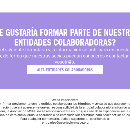
E GUSTARÍA FORMAR PARTE DE NUEST
ENTIDADES COLABORADORAS?
el siguiente formulario y la información se publicará en nuest
, de forma que nuestras socias puedan conoceros y contactar
vosotr@s.
ALTA ENTIDADES COLABORADORAS
Aviso importante:
irmar previamente con la entidad colaboradora los términos y ventajas que aparecen en
rmación que ahí aparece, ya que es responsabilidad de la entidad colaboradora informar 
anera, la Asociación MSPE no se responsabilizará en ningún caso de la experiencia socia
guna no está cumpliendo lo acordado o ha cambiado sus términos para poder actuar en c
Para cualquier comentario, duda o sugerencia, escríbenos a:
entidades@asociacionmspe.org