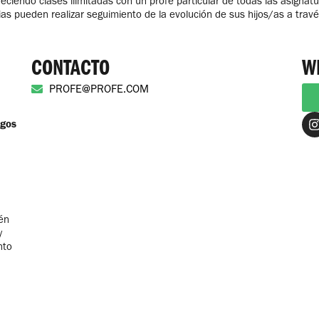
eciendo clases ilimitadas con un profe particular de todas las asignatu
ilias pueden realizar seguimiento de la evolución de sus hijos/as a tra
CONTACTO
W
PROFE@PROFE.COM
igos
én
y
nto