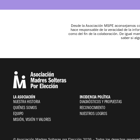
Desde la Asociación MSPE aconsejamos conf
hace responsable de la veracidad de la info
como del fin de la colaboración. De igual m
saber si al
LA ASOCIACIÓN
INCIDENCIA POLÍTICA
NUESTRA HISTORIA
DIAGNÓSTICOS Y PROPUESTAS
QUIÉNES SOMOS
RECONOCIMIENTO
EQUIPO
NUESTROS LOGROS
MISIÓN, VISIÓN Y VALORES
© Asociación Madres Solteras por Elección 2026 – Todos los derechos reservad