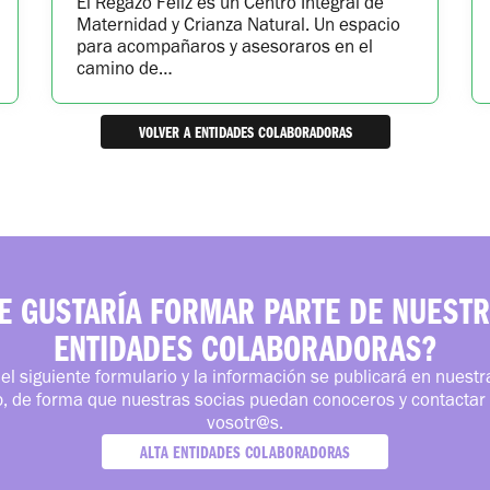
El Regazo Feliz es un Centro Integral de
Maternidad y Crianza Natural. Un espacio
para acompañaros y asesoraros en el
camino de…
VOLVER A ENTIDADES COLABORADORAS
E GUSTARÍA FORMAR PARTE DE NUEST
ENTIDADES COLABORADORAS?
el siguiente formulario y la información se publicará en nuest
, de forma que nuestras socias puedan conoceros y contactar
vosotr@s.
ALTA ENTIDADES COLABORADORAS