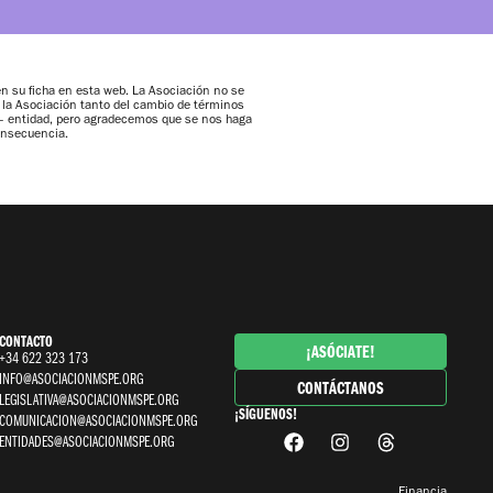
 su ficha en esta web. La Asociación no se
a la Asociación tanto del cambio de términos
 – entidad, pero agradecemos que se nos haga
onsecuencia.
CONTACTO
¡ASÓCIATE!
+34 622 323 173
INFO@ASOCIACIONMSPE.ORG
CONTÁCTANOS
LEGISLATIVA@ASOCIACIONMSPE.ORG
¡SÍGUENOS!
COMUNICACION@ASOCIACIONMSPE.ORG
ENTIDADES@ASOCIACIONMSPE.ORG
Financia