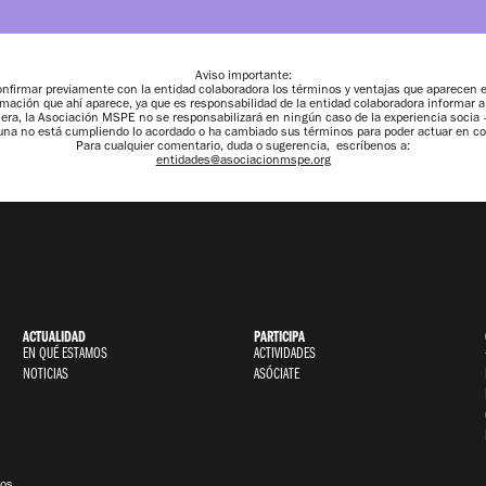
Aviso importante:
irmar previamente con la entidad colaboradora los términos y ventajas que aparecen en
rmación que ahí aparece, ya que es responsabilidad de la entidad colaboradora informar 
anera, la Asociación MSPE no se responsabilizará en ningún caso de la experiencia socia
guna no está cumpliendo lo acordado o ha cambiado sus términos para poder actuar en c
Para cualquier comentario, duda o sugerencia, escríbenos a:
entidades@asociacionmspe.org
ACTUALIDAD
PARTICIPA
EN QUÉ ESTAMOS
ACTIVIDADES
NOTICIAS
ASÓCIATE
os.